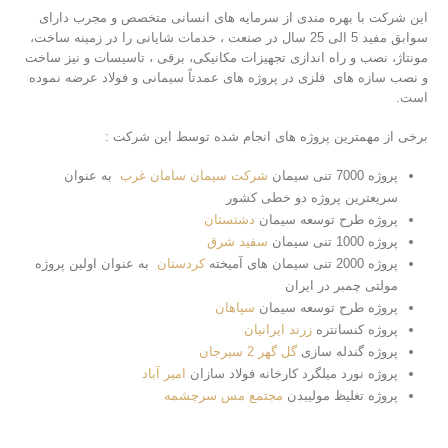
این شرکت با بهره ­مندی از سرمایه­ های انسانی متخصص و مجرب دارای
سوابق مفید 5 الی 25 سال در صنعت ، خدمات شایانی را در زمینه ساخت،
مونتاژ، نصب و راه­ اندازی تجهیزات مکانیکی، برقی ، تاسیسات و نیز ساخت
و نصب سازه های فلزی در پروژه های عمدتاً سیمانی و فولاد عرضه نموده
است.
برخی از مهمترین پروژه های انجام شده توسط این شرکت :
پروژه 7000 تنی سیمان
شرکت سیمان سامان غرب
به عنوان
سریعترین پروژه دو خطی کشور
پروژه طرح توسعه سیمان
دشتستان
پروژه 1000 تنی سیمان
سفید شرق
پروژه 2000 تنی سیمان های آمیخته
کردستان
به عنوان اولین پروژه
مولتی چمبر در ایران
پروژه طرح توسعه سیمان
سپاهان
پروژه کنسانتره
زرند ایرانیان
پروژه گندله سازی
گل گهر 2 سیرجان
پروژه نورد میلگرد کارخانه فولاد سازان
امیر آباد
پروژه تغلیظ مولیبدن
مجتمع مس سرچشمه