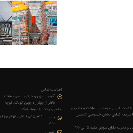
اطلاعات تماس
آدرس ::
تهران، خیابان نلسون ماندلا٫
بالاتر از چهار راه جهان کودک٫ کوچه
رمیانه در سال 1387 با هدف ارائه خدمات فنی و مهندسی ، ساخت و نصب و
صانعی٫ پلاک ۶٫ طبقه همکف
با سرمایه ­گذاری بخش خصوصی تاسیس
تلفن : :
8650316-021 ، 88650312
-021
این شرکت با بهره ­مندی از سرمایه­ های انسانی متخصص و مجرب دارای سوابق مفید 5 الی 25
ایمیل : :